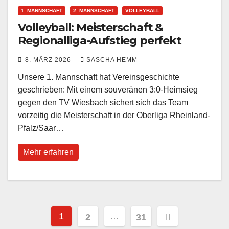
1. MANNSCHAFT
2. MANNSCHAFT
VOLLEYBALL
Volleyball: Meisterschaft &
Regionalliga-Aufstieg perfekt
8. MÄRZ 2026
SASCHA HEMM
Unsere 1. Mannschaft hat Vereinsgeschichte
geschrieben: Mit einem souveränen 3:0-Heimsieg
gegen den TV Wiesbach sichert sich das Team
vorzeitig die Meisterschaft in der Oberliga Rheinland-
Pfalz/Saar…
Mehr erfahren
Seitennummerierung
1
…
2
31