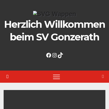
Zum
Inhalt
springen
Herzlich Willkommen
beim SV Gonzerath
Facebook
Instagram
TikTok