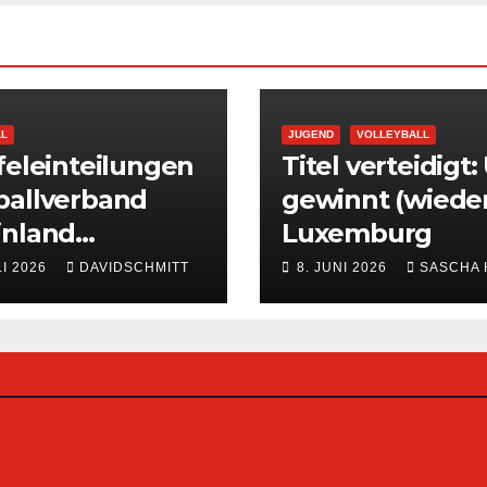
LL
JUGEND
VOLLEYBALL
feleinteilungen
Titel verteidigt:
ballverband
gewinnt (wieder
inland
Luxemburg
ffentlicht
LI 2026
DAVIDSCHMITT
8. JUNI 2026
SASCHA