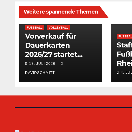
Weitere spannende Themen
FUSSBALL
VOLLEYBALL
Vorverkauf für
FUSSBA
Staf
Dauerkarten
Fuß
2026/27 startet
Rhe
sofort
17. JULI 2026
verö
4. JU
DAVIDSCHMITT