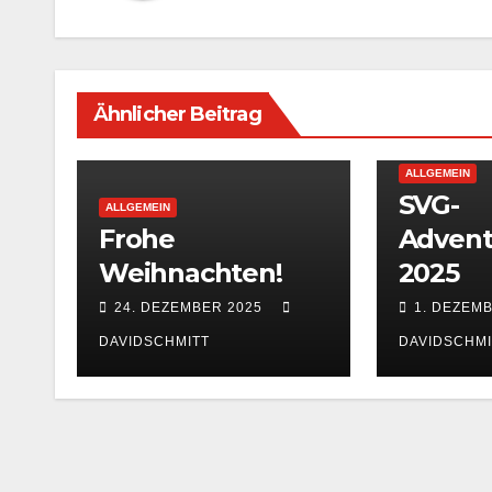
Ähnlicher Beitrag
ALLGEMEIN
SVG-
ALLGEMEIN
Frohe
Advent
Weihnachten!
2025
24. DEZEMBER 2025
1. DEZEM
DAVIDSCHMITT
DAVIDSCHMI