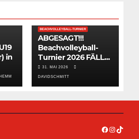
BEACHVOLLEYBALL-TURNIER
ABGESAGT!!!
 U19
Beachvolleyball-
) in
Turnier 2026 FÄLLT
AUS!
31. MAI 2026
 HEMM
DAVIDSCHMITT
Facebook
Instagra
TikTok