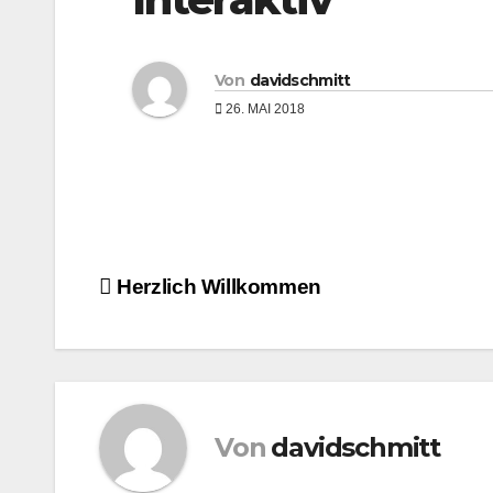
Von
davidschmitt
26. MAI 2018
Beitragsnavigation
Herzlich Willkommen
Von
davidschmitt