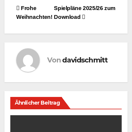
Beitragsnavigation
Frohe
Spielpläne 2025/26 zum
Weihnachten!
Download
Von
davidschmitt
Ähnlicher Beitrag