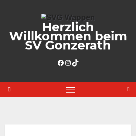
Zum
Inhalt
Herzlich
springen
Willkommen beim
SV Gonzerath
Facebook
Instagram
TikTok