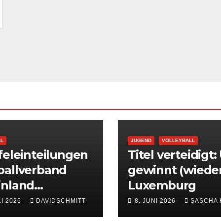
LL
JUGEND
VOLLEYBALL
feleinteilungen
Titel verteidigt:
ballverband
gewinnt (wieder
inland
Luxemburg
ffentlicht
LI 2026
DAVIDSCHMITT
8. JUNI 2026
SASCHA