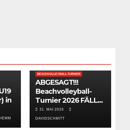
BEACHVOLLEYBALL-TURNIER
ABGESAGT!!!
 U19
Beachvolleyball-
) in
Turnier 2026 FÄLLT
AUS!
31. MAI 2026
 HEMM
DAVIDSCHMITT