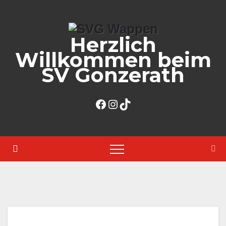
Zum
Inhalt
Herzlich
springen
Willkommen beim
SV Gonzerath
Facebook
Instagram
TikTok