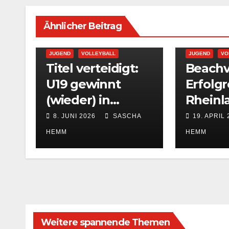
Ähnlicher Beitrag
JUGEND
VOLLEYBALL
JUGEND
VO
Titel verteidigt:
Beachvo
U19 gewinnt
Erfolgr
(wieder) in
Rheinl
Luxemburg
rschaft
8. JUNI 2026
SASCHA
19. APRIL 
SVG-T
HEMM
HEMM
Schack
Weitere spannende Themen