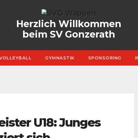
Herzlich Willkommen
beim SV Gonzerath
VOLLEYBALL
GYMNASTIK
SPONSORING
I
ister U18: Junges
iert sich