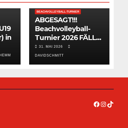
BEACHVOLLEYBALL-TURNIER
ABGESAGT!!!
 U19
Beachvolleyball-
) in
Turnier 2026 FÄLLT
AUS!
31. MAI 2026
 HEMM
DAVIDSCHMITT
Facebook
Instagra
TikTok