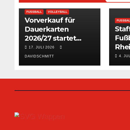
FUSSBALL
VOLLEYBALL
Vorverkauf für
FUSSBA
Staf
Dauerkarten
Fuß
2026/27 startet
Rhe
sofort
17. JULI 2026
verö
4. JU
DAVIDSCHMITT