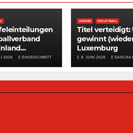
LL
JUGEND
VOLLEYBALL
feleinteilungen
Titel verteidigt:
ballverband
gewinnt (wieder
inland
Luxemburg
ffentlicht
LI 2026
DAVIDSCHMITT
8. JUNI 2026
SASCHA