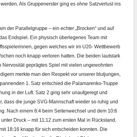
 werden. Als Gruppenerster ging es ohne Satzverlust ins
m der Parallelgruppe – ein echter „Brocken“ und auf
 das Endspiel. Ein physisch überlegenes Team mit
fsspielerinnen, gegen welches wir im U20- Wettbewerb
chen noch knapp verloren hatten. Die beiden lautstark
 Nervosität geprägtes Spiel mit vielen ungewohnten
digern merkte man den Respekt vor unserer blutjungen,
spannenden 1. Satz entschied die Palamarenko-Truppe
chung in der Luft. Satz 2 ging sehr unaufgeregt und
r, dass die junge SVG-Mannschaft wieder so ruhig und
 ging. Nach einem 8:4 beim Seitenwechsel und dem 10:6
unter Druck – mit 11:12 zum ersten Mal in Rückstand.
 mit 18:16 knapp für sich entscheiden konnten. Die