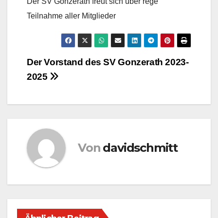
Der SV Gonzerath freut sich über rege
Teilnahme aller Mitglieder
Beitragsnavigation
Der Vorstand des SV Gonzerath 2023-
2025
Von
davidschmitt