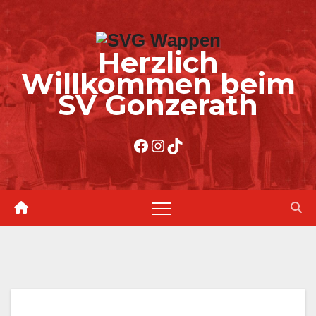
Zum
Inhalt
Herzlich
springen
Willkommen beim
SV Gonzerath
Facebook
Instagram
TikTok