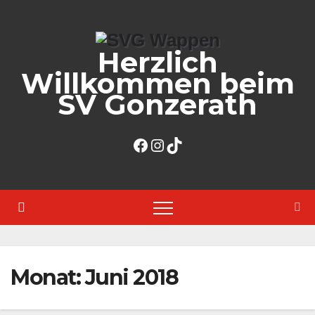
Zum
Inhalt
Herzlich
springen
Willkommen beim
SV Gonzerath
Facebook
Instagram
TikTok
Monat:
Juni 2018