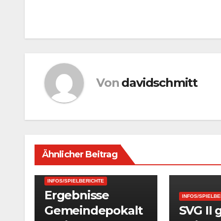
Beitragsnavigation
Von
davidschmitt
Ähnlicher Beitrag
1. MANNSCHAFT - SPIELBERICHTE
INFOS/SPIELBERICHTE
Ergebnisse
INFOS/SPIELBE
Gemeindepokalt
SVG II