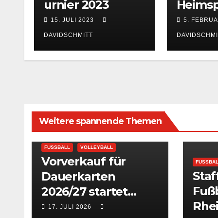
urnier 2023
Heimsp
15. JULI 2023
5. FEBRUA
DAVIDSCHMITT
DAVIDSCHMI
Weitere spannende Themen
FUSSBALL
VOLLEYBALL
Vorverkauf für
FUSSBA
Staf
Dauerkarten
Fuß
2026/27 startet
Rhe
sofort
17. JULI 2026