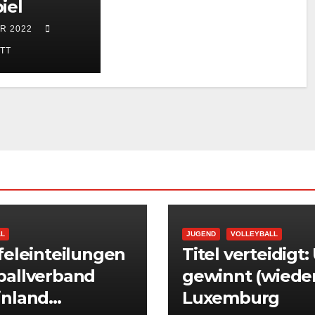
iel
R 2022
TT
LL
JUGEND
VOLLEYBALL
feleinteilungen
Titel verteidigt:
ballverband
gewinnt (wieder
inland
Luxemburg