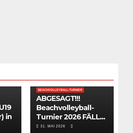
BEACHVOLLEYBALL-TURNIER
ABGESAGT!!!
 U19
Beachvolleyball-
) in
Turnier 2026 FÄLLT
AUS!
31. MAI 2026