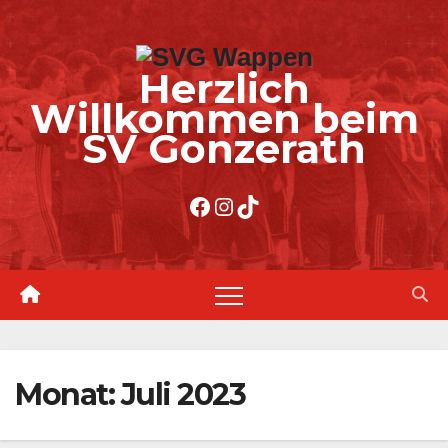
Zum
Inhalt
Herzlich
springen
Willkommen beim
SV Gonzerath
Facebook
Instagram
TikTok
Monat:
Juli 2023