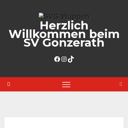
Zum
Inhalt
Herzlich
springen
Willkommen beim
SV Gonzerath
Facebook
Instagram
TikTok