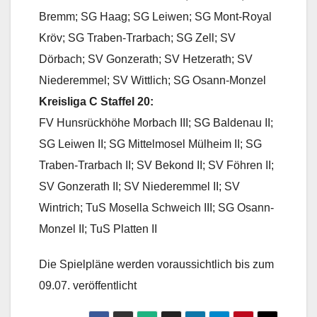
Bremm; SG Haag; SG Leiwen; SG Mont-Royal
Kröv; SG Traben-Trarbach; SG Zell; SV
Dörbach; SV Gonzerath; SV Hetzerath; SV
Niederemmel; SV Wittlich; SG Osann-Monzel
Kreisliga C Staffel 20:
FV Hunsrückhöhe Morbach III; SG Baldenau II;
SG Leiwen II; SG Mittelmosel Mülheim II; SG
Traben-Trarbach II; SV Bekond II; SV Föhren II;
SV Gonzerath II; SV Niederemmel II; SV
Wintrich; TuS Mosella Schweich III; SG Osann-
Monzel II; TuS Platten II
Die Spielpläne werden voraussichtlich bis zum
09.07. veröffentlicht