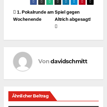
Beitragsnavigation
1. Pokalrunde am
Spiel gegen
Wochenende
Altrich abgesagt!
Von
davidschmitt
Ähnlicher Beitrag