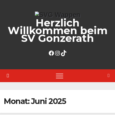
Zum
Inhalt
Herzlich
springen
Willkommen beim
SV Gonzerath
Facebook
Instagram
TikTok
Monat:
Juni 2025