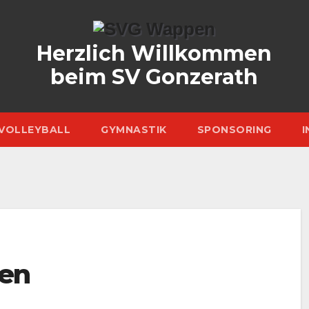
Herzlich Willkommen
beim SV Gonzerath
VOLLEYBALL
GYMNASTIK
SPONSORING
I
en