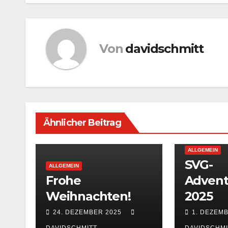
Von
davidschmitt
Ähnlicher Beitrag
ALLGEMEIN
SVG-
ALLGEMEIN
Frohe
Advent
Weihnachten!
2025
24. DEZEMBER 2025
1. DEZEM