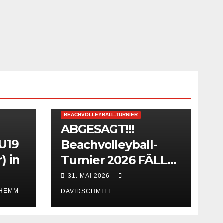
BEACHVOLLEYBALL-TURNIER
ABGESAGT!!!
 U19
Beachvolleyball-
) in
Turnier 2026 FÄLLT
AUS!
31. MAI 2026
 HEMM
DAVIDSCHMITT