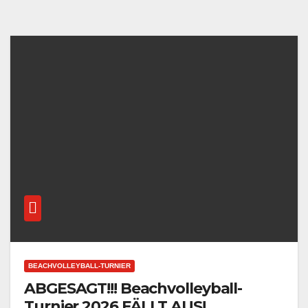
BEACHVOLLEYBALL-TURNIER
ABGESAGT!!! Beachvolleyball-
Turnier 2026 FÄLLT AUS!