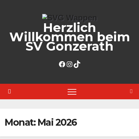
Zum
Inhalt
Herzlich
springen
Willkommen beim
SV Gonzerath
Facebook
Instagram
TikTok
Monat:
Mai 2026