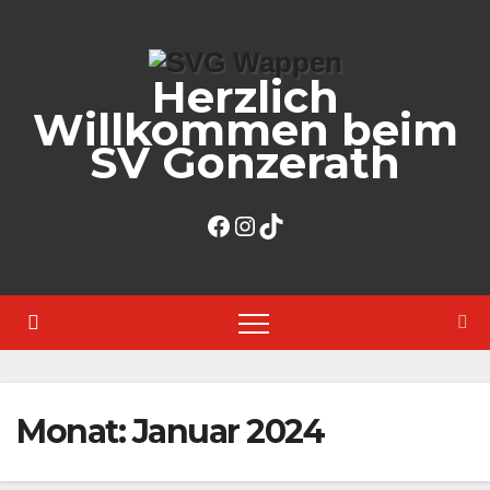
Zum
Inhalt
Herzlich
springen
Willkommen beim
SV Gonzerath
Facebook
Instagram
TikTok
Monat:
Januar 2024