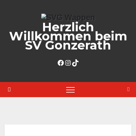
Zum
Inhalt
Herzlich
springen
Willkommen beim
SV Gonzerath
Facebook
Instagram
TikTok