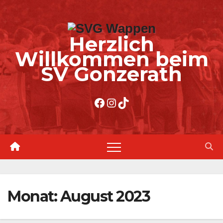
Zum
Inhalt
Herzlich
springen
Willkommen beim
SV Gonzerath
Facebook
Instagram
TikTok
Monat:
August 2023