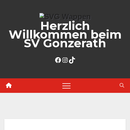
Zum
Inhalt
Herzlich
springen
Willkommen beim
SV Gonzerath
Facebook
Instagram
TikTok