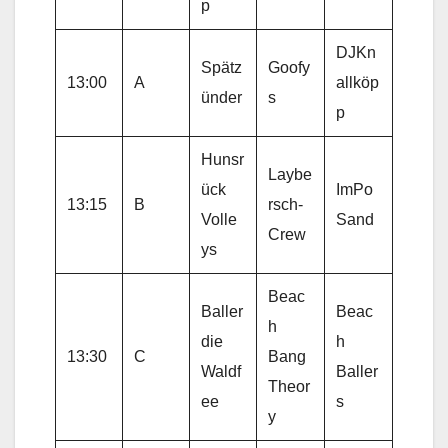
p
DJKn
Spätz
Goofy
13:00
A
allköp
ünder
s
p
Hunsr
Laybe
ück
ImPo
13:15
B
rsch-
Volle
Sand
Crew
ys
Beac
Baller
Beac
h
die
h
13:30
C
Bang
Waldf
Baller
Theor
ee
s
y