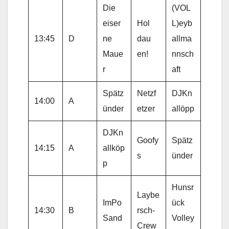
Die
(VOL
eiser
Hol
L)eyb
13:45
D
ne
dau
allma
Maue
en!
nnsch
r
aft
Spätz
Netzf
DJKn
14:00
A
ünder
etzer
allöpp
DJKn
Goofy
Spätz
14:15
A
allköp
s
ünder
p
Hunsr
Laybe
ImPo
ück
14:30
B
rsch-
Sand
Volley
Crew