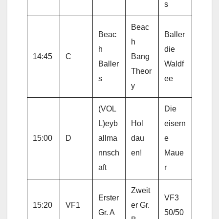
s
Beac
Beac
Baller
h
h
die
14:45
C
Bang
Baller
Waldf
Theor
s
ee
y
(VOL
Die
L)eyb
Hol
eisern
15:00
D
allma
dau
e
nnsch
en!
Maue
aft
r
Zweit
Erster
VF3
15:20
VF1
er Gr.
Gr. A
50/50