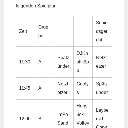
folgenden Spielplan:
Schie
Grup
Zeit
dsgeri
pe
cht
DJKn
Spätz
Netzf
11:30
A
allköp
ünder
etzer
p
Netzf
Goofy
Spätz
11:45
A
etzer
s
ünder
Hunsr
Laybe
ImPo
ück-
12:00
B
rsch-
Sand
Volley
Crew