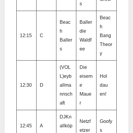
s
Beac
Beac
Baller
h
h
die
12:15
C
Bang
Baller
Waldf
Theor
s
ee
y
(VOL
Die
L)eyb
eisern
Hol
12:30
D
allma
e
dau
nnsch
Maue
en!
aft
r
DJKn
Netzf
Goofy
12:45
A
allköp
etzer
s