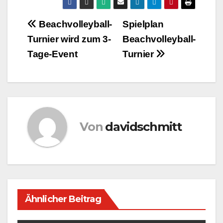
Beitragsnavigation
Beachvolleyball-
Spielplan
Turnier wird zum 3-
Beachvolleyball-
Tage-Event
Turnier
Von
davidschmitt
Ähnlicher Beitrag