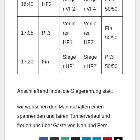
16:40
HF2
r VF2
r VF4
50/50
Verlie
Verlie
Fin
17:05
Pl.3
rer
rer
50/50
HF1
HF2
Siege
Siege
Pl.3
17:20
Fin
r HF1
r HF2
50/50
Anschließend findet die Siegerehrung statt.
wir wünschen den Mannschaften einen
spannenden und fairen Turnierverlauf und
freuen uns über Gäste von Nah und Fern.