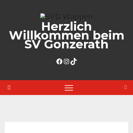
Zum
Inhalt
Herzlich
springen
Willkommen beim
SV Gonzerath
Facebook
Instagram
TikTok