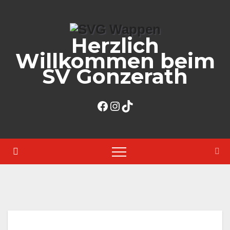
Zum
Inhalt
Herzlich
springen
Willkommen beim
SV Gonzerath
Facebook
Instagram
TikTok