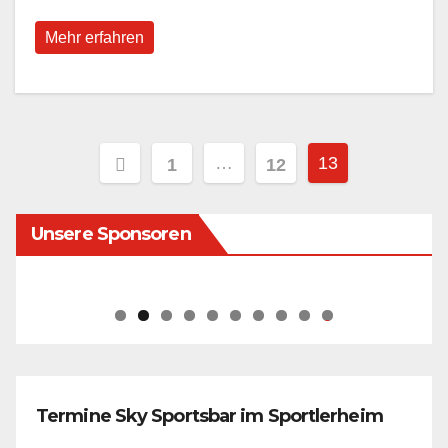
Mehr erfahren
Seitennummerierung
…
13
1
12
der
Unsere Sponsoren
Beiträge
0
Termine Sky Sportsbar im Sportlerheim