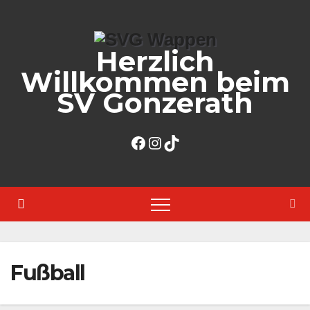
Zum
Inhalt
Herzlich
springen
Willkommen beim
SV Gonzerath
Facebook
Instagram
TikTok
Fußball